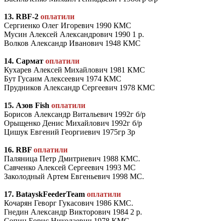
13. RBF-2
оплатили
Сергиенко Олег Игоревич 1990 КМС
Мусин Алексей Александрович 1990 1 р.
Волков Александр Иванович 1948 КМС
14. Сармат
оплатили
Кухарев Алексей Михайлович 1981 КМС
Бут Гусаим Алексеевич 1974 КМС
Прудников Александр Сергеевич 1978 КМС
15. Азов Fish
оплатили
Борисов Александр Витальевич 1992г б/р
Орыщенко Денис Михайлович 1992г б/р
Цишук Евгений Георгиевич 1975гр 3р
16. RBF
оплатили
Паляница Петр Дмитриевич 1988 КМС.
Савченко Алексей Сергеевич 1993 МС
Заколодный Артем Евгеньевич 1998 МС.
17. BatayskFeederTeam
оплатили
Кочарян Геворг Гукасович 1986 КМС.
Гнедин Александр Викторович 1984 2 р.
Сопин Борис Николаевич 1978 КМС