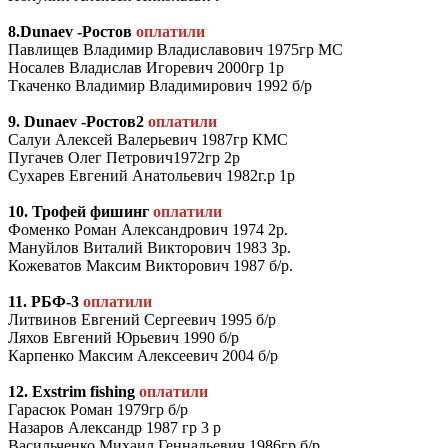
8.Dunaev -Ростов
оплатили
Павлищев Владимир Владиславович 1975гр МС
Носалев Владислав Игоревич 2000гр 1р
Ткаченко Владимир Владимирович 1992 б/р
9. Dunaev -Ростов2
оплатили
Салуи Алексей Валерьевич 1987гр КМС
Пугачев Олег Петрович1972гр 2р
Сухарев Евгений Анатольевич 1982г.р 1р
10. Трофей фишинг
оплатили
Фоменко Роман Александрович 1974 2р.
Мануйлов Виталий Викторович 1983 3р.
Кожеватов Максим Викторович 1987 б/р.
11. РБФ-3
оплатили
Литвинов Евгений Сергеевич 1995 б/р
Ляхов Евгений Юрьевич 1990 б/р
Карпенко Максим Алексеевич 2004 б/р
12. Exstrim fishing
оплатили
Гарасюк Роман 1979гр б/р
Назаров Александр 1987 гр 3 р
Васильченко Михаил Геннадьевич 1986гр б/р