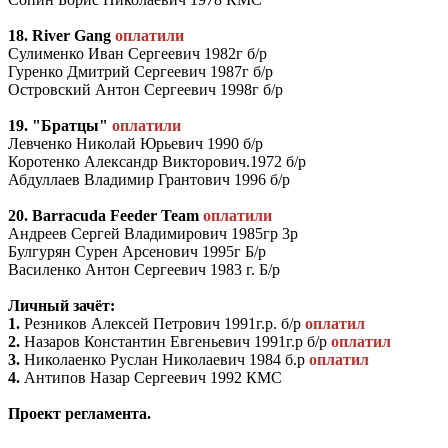
18. River Gang
оплатили
Сулименко Иван Сергеевич 1982г б/р
Гуренко Дмитрий Сергеевич 1987г б/р
Островский Антон Сергеевич 1998г б/р
19. "Братцы"
оплатили
Левченко Николай Юрьевич 1990 б/р
Коротенко Александр Викторович.1972 б/р
Абдуллаев Владимир Грантович 1996 б/р
20. Barracuda Feeder Team
оплатили
Андреев Сергей Владимирович 1985гр 3р
Булгурян Сурен Арсенович 1995г Б/р
Василенко Антон Сергеевич 1983 г. Б/р
Личный зачёт:
1.
Резников Алексей Петрович 1991г.р. б/р
оплатил
2.
Назаров Константин Евгеньевич 1991г.р б/р
оплатил
3.
Николаенко Руслан Николаевич 1984 б.р
оплатил
4.
Антипов Назар Сергеевич 1992 КМС
Проект регламента.