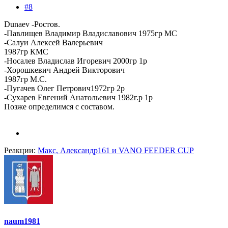
#8
Dunaev -Ростов.
-Павлищев Владимир Владиславович 1975гр МС
-Салуи Алексей Валерьевич
1987гр КМС
-Носалев Владислав Игоревич 2000гр 1р
-Хорошкевич Андрей Викторович
1987гр М.С.
-Пугачев Олег Петрович1972гр 2р
-Сухарев Евгений Анатольевич 1982г.р 1р
Позже определимся с составом.
Реакции:
Макс
,
Александр161
и
VANO FEEDER CUP
naum1981