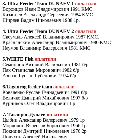
3. Ultra Feeder Team DUNAEV 1
оплатили
Воронцов Иван Владимирович 1991 КМС.
Казанцев Александр Сергеевич 1984 КМС
Ширяев Вадим Николаевич 1988 1р.
4. Ultra Feeder Team DUNAEV 2
оплатили
Скоумаль Алексей Владимирович 1987 КМС.
Краснянский Александр Владимирович 1980 КМС
Наумов Владимир Валерьевич 1981 КМС
5.WHITE Fish
оплатили
Семионов Виталий Васильевич 1981 б/р
Пак Станислав Миронович 1982 б/р
Азизов Руслан Рубенович 1974 б/р
6.Taganrog feeder team
оплатили
Коваленко Руслан Геннадьевич 1991 б/р
Величко Дмитрий Михайлович 1997 б/р
Курников Олег Владимирович 1 р
7. Таганрог-Дунаев
оплатили
Цыбин Александр Валерьевич 1979 1р
Мордовин Вячеслав Борисович 1966 1р
Покидин Дмитрий Николаевич 1976 2р
Полухин Алексей Николаевич