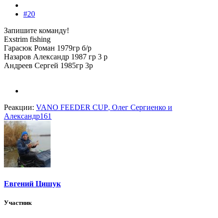
#20
Запишите команду!
Exstrim fishing
Гарасюк Роман 1979гр б/р
Назаров Александр 1987 гр 3 р
Андреев Сергей 1985гр 3р
Реакции:
VANO FEEDER CUP
,
Олег Сергиенко
и
Александр161
Евгений Цишук
Участник