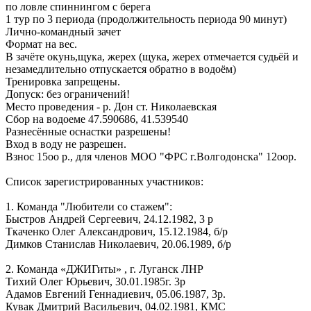
по ловле спиннингом с берега
1 тур по 3 периода (продолжительность периода 90 минут)
Лично-командный зачет
Формат на вес.
В зачёте окунь,щука, жерех (щука, жерех отмечается судьёй и
незамедлительно отпускается обратно в водоём)
Тренировка запрещены.
Допуск: без ограничений!
Место проведения - р. Дон ст. Николаевская
Сбор на водоеме 47.590686, 41.539540
Разнесённые оснастки разрешены!
Вход в воду не разрешен.
Взнос 15оо р., для членов МОО "ФРС г.Волгодонска" 12оор.
Список зарегистрированных участников:
1. Команда "Любители со стажем":
Быстров Андрей Сергеевич, 24.12.1982, 3 р
Ткаченко Олег Александрович, 15.12.1984, б/р
Димков Станислав Николаевич, 20.06.1989, б/р
2. Команда «ДЖИГиты» , г. Луганск ЛНР
Тихий Олег Юрьевич, 30.01.1985г. 3р
Адамов Евгений Геннадиевич, 05.06.1987, 3р.
Кувак Дмитрий Васильевич, 04.02.1981, КМС