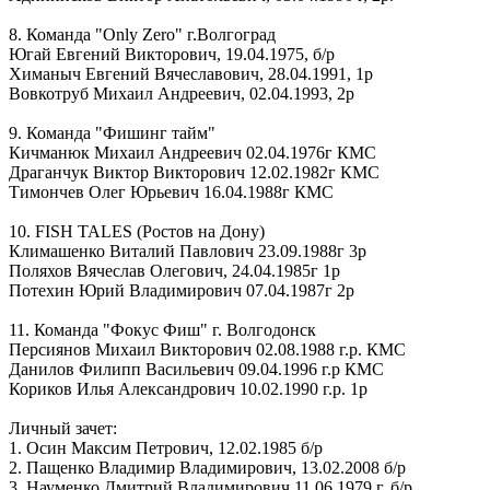
8. Команда "Only Zero" г.Волгоград
Югай Евгений Викторович, 19.04.1975, б/р
Химаныч Евгений Вячеславович, 28.04.1991, 1р
Вовкотруб Михаил Андреевич, 02.04.1993, 2р
9. Команда "Фишинг тайм"
Кичманюк Михаил Андреевич 02.04.1976г КМС
Драганчук Виктор Викторович 12.02.1982г КМС
Тимончев Олег Юрьевич 16.04.1988г КМС
10. FISH TALES (Ростов на Дону)
Климашенко Виталий Павлович 23.09.1988г 3р
Поляхов Вячеслав Олегович, 24.04.1985г 1р
Потехин Юрий Владимирович 07.04.1987г 2р
11. Команда "Фокус Фиш" г. Волгодонск
Персиянов Михаил Викторович 02.08.1988 г.р. КМС
Данилов Филипп Васильевич 09.04.1996 г.р КМС
Кориков Илья Александрович 10.02.1990 г.р. 1р
Личный зачет:
1. Осин Максим Петрович, 12.02.1985 б/р
2. Пащенко Владимир Владимирович, 13.02.2008 б/р
3. Науменко Дмитрий Владимирович 11.06.1979 г. б/р