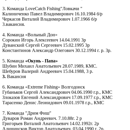
3. Команда LoveCatch Fishing"Ловкачи "
Калиниченко Павел Владимирович 16.10.1984 б/р
Черкасов Виталий Владимирович 1.07.1966 б/р
3.вакансия.
4. Команда «Вольный Дон»
Сорокин Игорь Алексеевич 14.04.1991 3р
Дуванский Сергей Сергеевич 15.02.1995 3р
Константинов Александр Олегович 30.12.1994 г. р. 3р.
5. Команда
«Окунь - Папа»
Шубин Михаил Анатольевич 28.07.1989, КМС.
Шебуров Валерий Андреевич 15.04.1988, 3 р.
3.
Вакансия
6. Команда «Extreme Fishing» Волгодонск
Губаньков Сергей Александрович 04.06.1990 г.р., КМС
Злоказов Евгений Александрович 17.09.1977 г.р., КМС
Тарасенко Денис Леонидович 09.01.1978 г.р., КМС
7. Команда "Дрим Фиш"
Дуваров Роман Андреевич. 7.10.88г. 2 р
Григорьев Виталий Анатольевич 14.02.1992г. 2р
Адининсков Виктор Анатольевич, 03.04.1990 г, 2р.