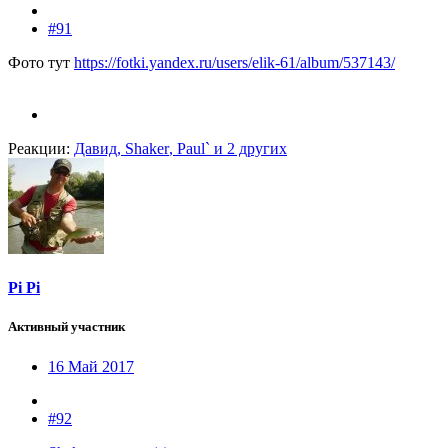
#91
Фото тут
https://fotki.yandex.ru/users/elik-61/album/537143/
Реакции:
Давид
,
Shaker
,
Paul`
и 2 других
Pi Pi
Активный участник
16 Май 2017
#92