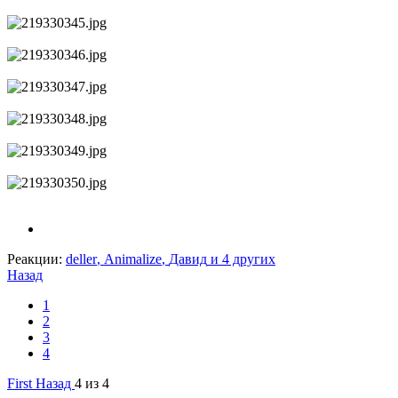
Реакции:
deller
,
Animalize
,
Давид
и 4 других
Назад
1
2
3
4
First
Назад
4 из 4