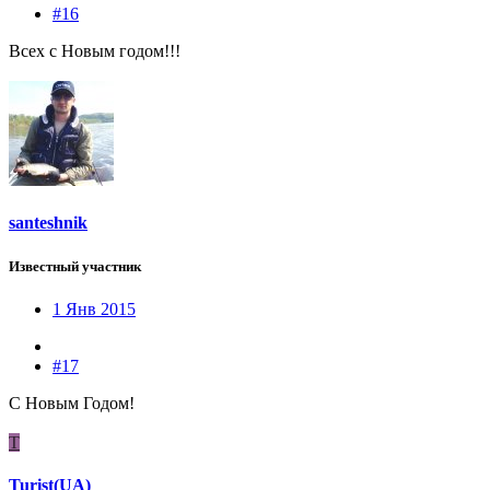
#16
Всех с Новым годом!!!
santeshnik
Известный участник
1 Янв 2015
#17
С Новым Годом!
T
Turist(UA)