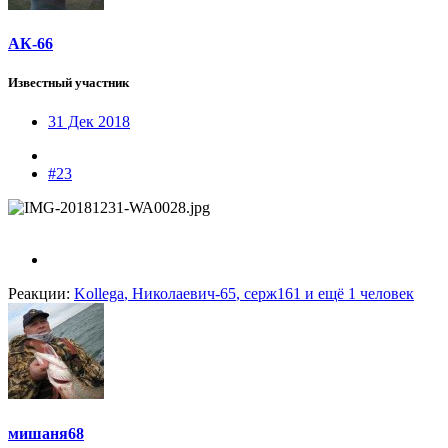
АК-66
Известный участник
31 Дек 2018
#23
Реакции:
Kollega
,
Николаевич-65
,
серж161
и ещё 1 человек
мишаня68