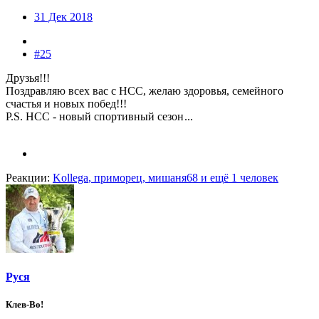
31 Дек 2018
#25
Друзья!!!
Поздравляю всех вас с НСС, желаю здоровья, семейного
счастья и новых побед!!!
P.S. НСС - новый спортивный сезон
...
Реакции:
Kollega
,
приморец
,
мишаня68
и ещё 1 человек
Руся
Клев-Во!