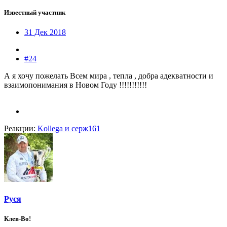
Известный участник
31 Дек 2018
#24
А я хочу пожелать Всем мира , тепла , добра адекватности и
взаимопонимания в Новом Году !!!!!!!!!!!
Реакции:
Kollega
и
серж161
Руся
Клев-Во!