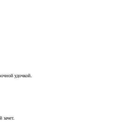
вочной удочкой.
 зачет.