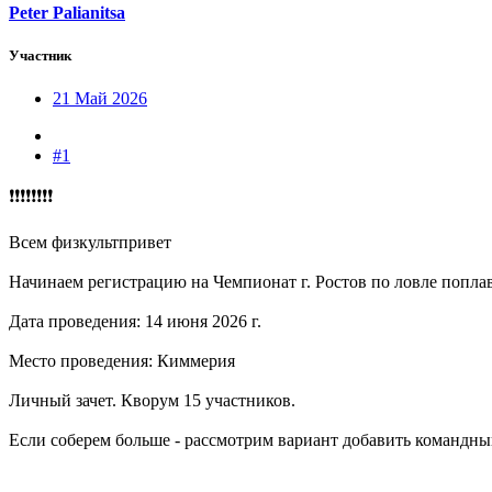
Peter Palianitsa
Участник
21 Май 2026
#1
❗️❗️❗️❗️❗️❗️❗️❗️
Всем физкультпривет
Начинаем регистрацию на Чемпионат г. Ростов по ловле попла
Дата проведения: 14 июня 2026 г.
Место проведения: Киммерия
Личный зачет. Кворум 15 участников.
Если соберем больше - рассмотрим вариант добавить командный