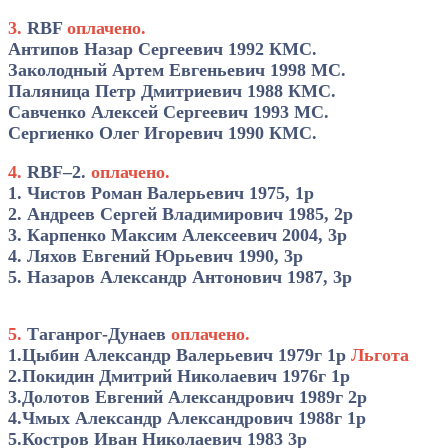
3.
RBF
оплачено.
Антипов Назар Сергеевич 1992 КМС.
Заколодный Артем Евгеньевич 1998 МС.
Паляница Петр Дмитриевич 1988 КМС.
Савченко Алексей Сергеевич 1993 МС.
Сергиенко Олег Игоревич 1990 КМС.
4.
RBF–2.
оплачено.
1. Чистов Роман Валерьевич 1975, 1р
2. Андреев Сергей Владимирович 1985, 2р
3. Карпенко Максим Алексеевич 2004, 3р
4. Ляхов Евгений Юрьевич 1990, 3р
5. Назаров Александр Антонович 1987, 3р
5.
Таганрог-Дунаев
оплачено.
1.Цыбин Александр Валерьевич 1979г 1р
Льгота
2.Покидин Дмитрий Николаевич 1976г 1р
3.Долотов Евгений Александрович 1989г 2р
4.Чмых Александр Александрович 1988г 1р
5.Костров Иван Николаевич 1983 3р