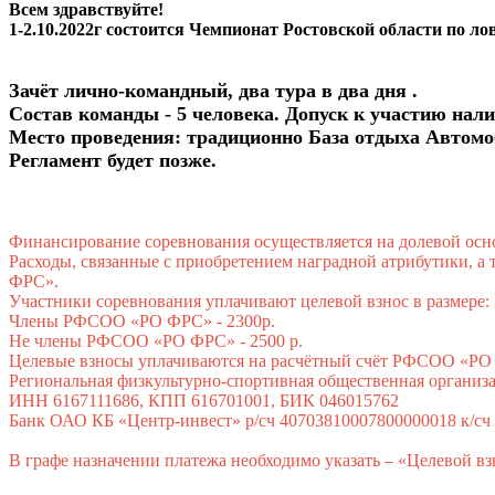
Всем здравствуйте!
1-2.10.2022г состоится Чемпионат Ростовской области по ло
Зачёт лично-командный, два тура в два дня .
Состав команды - 5 человека. Допуск к участию нали
Место проведения: традиционно База отдыха Автомо
Регламент будет позже.
Финансирование соревнования осуществляется на долевой осн
Расходы, связанные с приобретением наградной атрибутики, а
ФРС».
Участники соревнования уплачивают целевой взнос в размере:
Члены РФСОО «РО ФРС» - 2300р.
Не члены РФСОО «РО ФРС» - 2500 р.
Целевые взносы уплачиваются на расчётный счёт РФСОО «РО Ф
Региональная физкультурно-спортивная общественная организ
ИНН 6167111686, КПП 616701001, БИК 046015762
Банк ОАО КБ «Центр-инвест» р/сч 40703810007800000018 к/сч
В графе назначении платежа необходимо указать – «Целевой вз