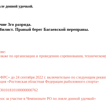
вле донной удочкой.
чие 3го разряда.
билист. Правый берег Багаевской переправы.
ове:
 также по организации и проведению соревнования, техническо
РС» до 24 сентября 2022 г. включительно по следующим рекви
ация «Ростовская областная Федерация рыболовного спорта»
 30101810100000000762
нос за участие в Чемпионате РО по ловле донной удочкой»