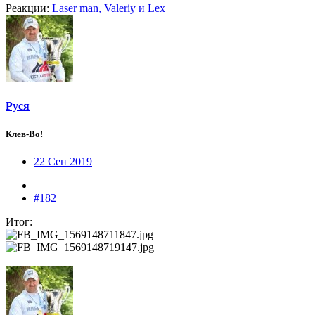
Реакции:
Laser man
,
Valeriy
и
Lex
Руся
Клев-Во!
22 Сен 2019
#182
Итог: