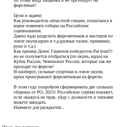
по этому виду хищника и не претендует на
форелевые!
Цели и задачи:
Как руководитель областной секции, попытаюсь в
корне поменять отборы на Российские
соревнования.
Давно надо разделить форелятников и мастеров по
ловле окуня,щуки и т.д.(разные палки, приманки,
руки и т.д.)
Как пример Денис Гашинов-победитель Pal trout!!!
но не получается отобраться (по окунь, щука) на
Кубок России, Чемпионат России, которые так же
проходят по форели!
И наоборот, сильные спортики в ловле окуня,
щуки проигрывают форелятникам на форели.
В этом году попробуем сформировать две сильных
сборных от РО, 2021г Российские соревы покажут,
если окажусь не прав, уйду с должности и тапками
можете закидать
Нажмите для раскрытия...