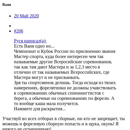
Ваня
20 Май 2020
#206
Руся написал(а):
Есть Ваня одно но...
Чемпионат и Кубок России по присвоению звания
Мастер спорта, куда более интересен чем так
называемые другие Всеросийские соревнования,
так как там дают Мастера и за 1,2,3 место в
отличии от так называемых Всероссийских, где
Мастера могут и не присваивать.
Зря ты спортсменов делишь. Тогда исходя из твоих
намерениях, форелятники не должны учавствовать
в соревнованиях обычных спиннингтистов с
берега, а обычные на соревнованиях по форели. А
то вообще каша мала получится.
Нажмите для раскрытия...
Участвуй во всех отборах в сборные, ни кто не запрещает, ты
можешь и форелевую сборную попасть и в щука, окунь! Я
никого не ограничиваю!