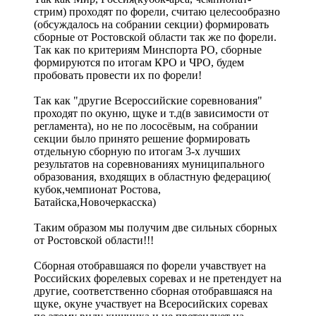
стрим) проходят по форели, считаю целесообразно
(обсуждалось на собрании секции) формировать
сборные от Ростовской области так же по форели.
Так как по критериям Минспорта РО, сборные
формируются по итогам КРО и ЧРО, будем
пробовать провести их по форели!
Так как "другие Всероссийские соревнования"
проходят по окуню, щуке и т.д(в зависимости от
регламента), но не по лососёвым, на собрании
секции было принято решение формировать
отдельную сборную по итогам 3-х лучших
результатов на соревнованиях муниципального
образования, входящих в областную федерацию(
кубок,чемпионат Ростова,
Батайска,Новочеркасска)
Таким образом мы получим две сильных сборных
от Ростовской области!!!
Сборная отобравшаяся по форели учавствует на
Российских форелевых соревах и не претендует на
другие, соответственно сборная отобравшаяся на
щуке, окуне участвует на Всеросийских соревах