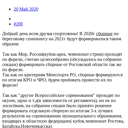
20 Май 2020
#200
Добрый день всем друзья спортсмены! В 2020г
сборные
по
береговому спиннингу на 2021г будут формироваться таким
образом:
Так как Мир, Россия(кубок-ареа, чемпионат-стрим) проходят
по форели, считаю целесообразно (обсуждалось на собрании
секции) формировать сборные от Ростовской области так же
по форели.
Так как по критериям Минспорта РО, сборные формируются
по итогам КРО и ЧРО, будем пробовать провести их по
форели!
Так как "другие Всероссийские соревнования" проходят по
окуню, щуке и т.д(в зависимости от регламента), но не по
лососёвым, на собрании секции было принято решение
формировать отдельную сборную по итогам 3-х лучших
результатов на соревнованиях муниципального образования,
входящих в областную федерацию( кубок,чемпионат Ростова,
Батайска,Новочеркасска)