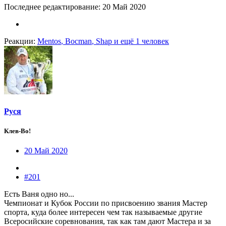
Последнее редактирование:
20 Май 2020
Реакции:
Mentos
,
Bocman
,
Shap
и ещё 1 человек
Руся
Клев-Во!
20 Май 2020
#201
Есть Ваня одно но...
Чемпионат и Кубок России по присвоению звания Мастер
спорта, куда более интересен чем так называемые другие
Всеросийские соревнования, так как там дают Мастера и за