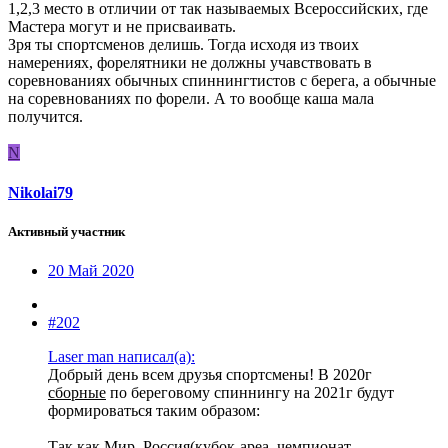
1,2,3 место в отличии от так называемых Всероссийских, где
Мастера могут и не присваивать.
Зря ты спортсменов делишь. Тогда исходя из твоих
намерениях, форелятники не должны учавствовать в
соревнованиях обычных спиннингтистов с берега, а обычные
на соревнованиях по форели. А то вообще каша мала
получится.
N
Nikolai79
Активный участник
20 Май 2020
#202
Laser man написал(а):
Добрый день всем друзья спортсмены! В 2020г
сборные
по береговому спиннингу на 2021г будут
формироваться таким образом:
Так как Мир, Россия(кубок-ареа, чемпионат-