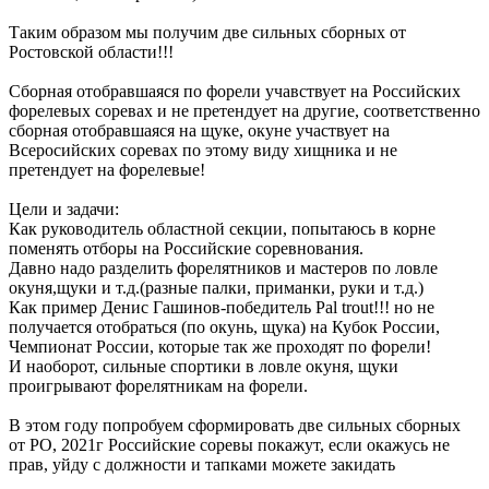
Таким образом мы получим две сильных сборных от
Ростовской области!!!
Сборная отобравшаяся по форели учавствует на Российских
форелевых соревах и не претендует на другие, соответственно
сборная отобравшаяся на щуке, окуне участвует на
Всеросийских соревах по этому виду хищника и не
претендует на форелевые!
Цели и задачи:
Как руководитель областной секции, попытаюсь в корне
поменять отборы на Российские соревнования.
Давно надо разделить форелятников и мастеров по ловле
окуня,щуки и т.д.(разные палки, приманки, руки и т.д.)
Как пример Денис Гашинов-победитель Pal trout!!! но не
получается отобраться (по окунь, щука) на Кубок России,
Чемпионат России, которые так же проходят по форели!
И наоборот, сильные спортики в ловле окуня, щуки
проигрывают форелятникам на форели.
В этом году попробуем сформировать две сильных сборных
от РО, 2021г Российские соревы покажут, если окажусь не
прав, уйду с должности и тапками можете закидать